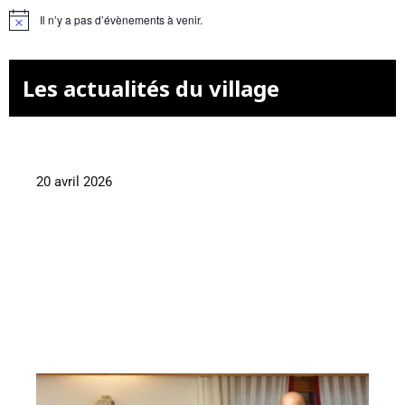
Il n’y a pas d’évènements à venir.
N
o
t
i
Les actualités du village
c
e
20 avril 2026