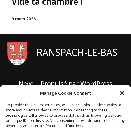
Vide ta chambre !
9 mars 2026
RANSPACH-LE-BAS
Neve
| Propulsé par
WordPress
Manage Cookie Consent
1 rue de Sarbazan
To provide the best experiences, we use technologies like cookies to
store and/or access device information. Consenting to these
technologies will allow us to process data such as browsing behavior
68730 RANSPACH-LE-BAS
or unique IDs on this site. Not consenting or withdrawing consent, may
adversely affect certain features and functions.