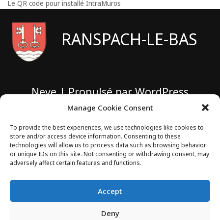
Le QR code pour installé IntraMuros
RANSPACH-LE-BAS
Neve
| Propulsé par
WordPress
Manage Cookie Consent
1 rue de Sarbazan
To provide the best experiences, we use technologies like cookies to
store and/or access device information. Consenting to these
technologies will allow us to process data such as browsing behavior
68730 RANSPACH-LE-BAS
or unique IDs on this site. Not consenting or withdrawing consent, may
adversely affect certain features and functions.
Accept
 03 89 68 40 35 
Deny