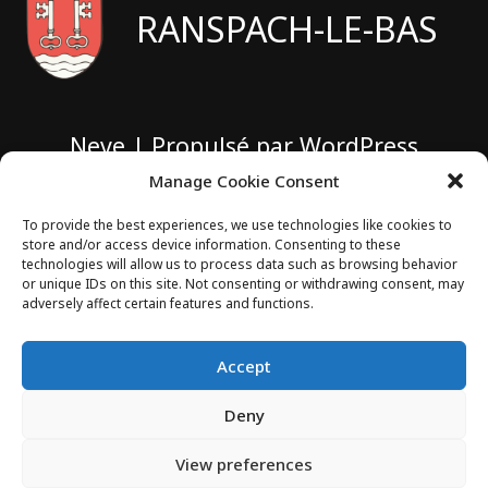
RANSPACH-LE-BAS
Neve
| Propulsé par
WordPress
Manage Cookie Consent
1 rue de Sarbazan
To provide the best experiences, we use technologies like cookies to
store and/or access device information. Consenting to these
technologies will allow us to process data such as browsing behavior
68730 RANSPACH-LE-BAS
or unique IDs on this site. Not consenting or withdrawing consent, may
adversely affect certain features and functions.
Accept
 03 89 68 40 35 
Deny
View preferences
mairie@ranspach-le-bas.fr