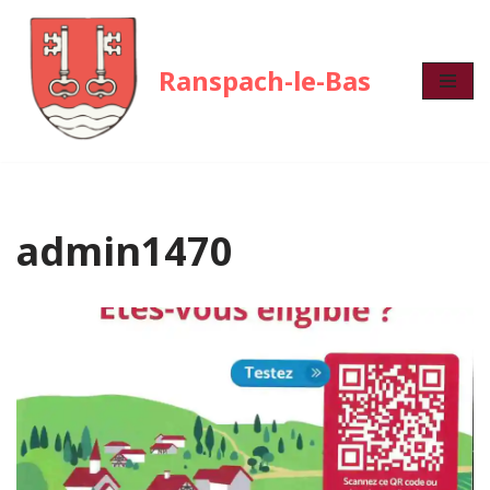
Aller
Ranspach-le-Bas
au
contenu
admin1470