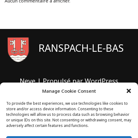
Aucun commentaire à afficher.
RANSPACH-LE-BAS
Neve
| Propulsé par
WordPress
Manage Cookie Consent
1 rue de Sarbazan
To provide the best experiences, we use technologies like cookies to
store and/or access device information. Consenting to these
technologies will allow us to process data such as browsing behavior
68730 RANSPACH-LE-BAS
or unique IDs on this site. Not consenting or withdrawing consent, may
adversely affect certain features and functions.